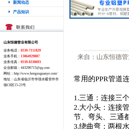
新闻动态
产品知识
山东恒德管业有限公司
业务电话：
0539-7111829
来自：山东恒德管业
业务手机：
13864929887
业务传真：
0539-8330693
企业邮箱：443296715@qq.com
网站：http://www.hengxuguanye.com/
常用的PPR管道
地址：山东省临沂市华强水暖管件市
场C8区15-23号
1.三通：连接三
2.大小头：连接
节、弯头、三通
3.绕曲弯：两根