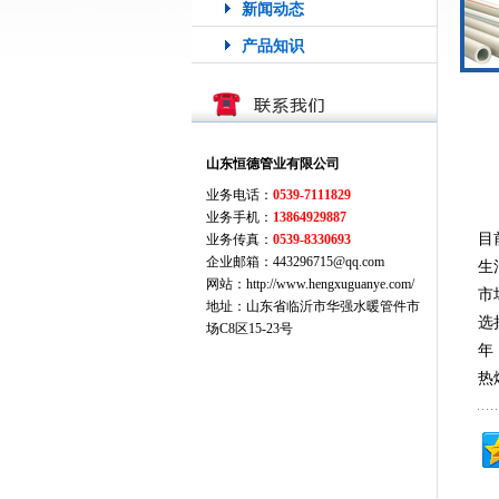
新闻动态
产品知识
山东恒德管业有限公司
业务电话：
0539-7111829
业务手机：
13864929887
目
业务传真：
0539-8330693
企业邮箱：443296715@qq.com
生
网站：http://www.hengxuguanye.com/
市
地址：山东省临沂市华强水暖管件市
选
场C8区15-23号
年
热