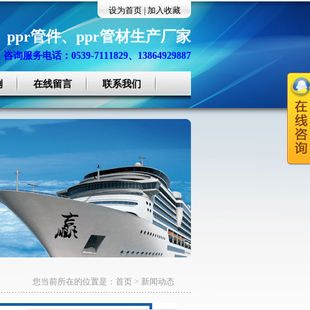
设为首页
|
加入收藏
、
ppr管件
、
ppr管材生产厂家
咨询服务电话：0539-7111829、13864929887
例
在线留言
联系我们
您当前所在的位置是：
首页
>
新闻动态