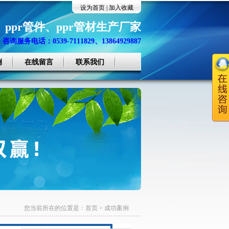
设为首页
|
加入收藏
、
ppr管件
、
ppr管材生产厂家
咨询服务电话：0539-7111829、13864929887
例
在线留言
联系我们
您当前所在的位置是：
首页
>
成功案例